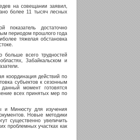
едев на совещании заявил,
вано более 11 тысяч лесных
ой показатель достаточно
ным периодом прошлого года
иболее тяжелая обстановка
стоке.
о больше всего трудностей
областях, Забайкальском и
азатели.
ая координация действий по
товка субъектов к сезонным
 данный момент готовятся
нение всех принятых мер по
ы и Минюсту для изучения
окументов. Новые методики
гут существенно увеличить
их проблемных участках как