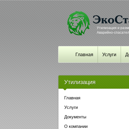
Утилизация и разм
Аварийно-спасате
Главная
Услуги
Д
Утилизация
Главная
Услуги
Документы
О компании